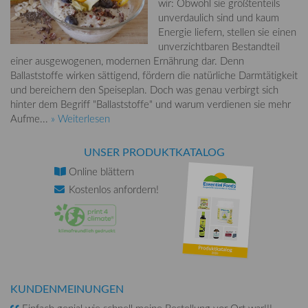
wir: Obwohl sie größtenteils
unverdaulich sind und kaum
Energie liefern, stellen sie einen
unverzichtbaren Bestandteil
einer ausgewogenen, modernen Ernährung dar. Denn
Ballaststoffe wirken sättigend, fördern die natürliche Darmtätigkeit
und bereichern den Speiseplan. Doch was genau verbirgt sich
hinter dem Begriff "Ballaststoffe" und warum verdienen sie mehr
Aufme...
» Weiterlesen
UNSER PRODUKTKATALOG
Online
blättern
Kostenlos
anfordern!
KUNDENMEINUNGEN
Einfach genial wie schnell meine Bestellung vor Ort war!!!