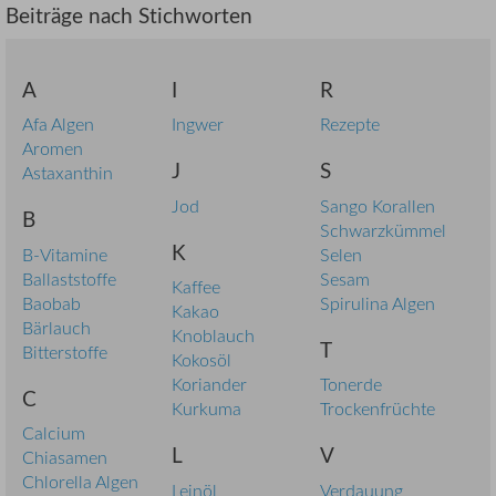
Beiträge nach Stichworten
A
I
R
Afa Algen
Ingwer
Rezepte
Aromen
J
S
Astaxanthin
Jod
Sango Korallen
B
Schwarzkümmel
K
B-Vitamine
Selen
Ballaststoffe
Sesam
Kaffee
Baobab
Spirulina Algen
Kakao
Bärlauch
Knoblauch
T
Bitterstoffe
Kokosöl
Koriander
Tonerde
C
Kurkuma
Trockenfrüchte
Calcium
L
V
Chiasamen
Chlorella Algen
Leinöl
Verdauung