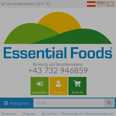
Versandkostenfrei ab € 90,-
Beratung und Bestellannahme:
+43 732 946859
Anmelden
Konto
Korb (0)
Kategorien
Startseite
Magazin
BactoFlor – Physiologische Bakterienkulturen