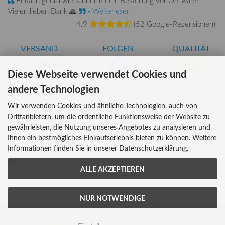
Vielen lieben Dank 🙏
» Weiterlesen
4.9
(
52 Google-Rezensionen
)
VERSAND
FOLGEN
QUALITÄT
Diese Webseite verwendet Cookies und
AT-BIO-401
andere Technologien
Wir verwenden Cookies und ähnliche Technologien, auch von
Drittanbietern, um die ordentliche Funktionsweise der Website zu
INFORMATIONEN
ZAHLUNG
gewährleisten, die Nutzung unseres Angebotes zu analysieren und
Über uns
Ihnen ein bestmögliches Einkaufserlebnis bieten zu können. Weitere
Informationen finden Sie in unserer Datenschutzerklärung.
Versandkosten
Kreditkarte
Lieferzeiten
Rechnung, Vorkasse
ALLE AKZEPTIEREN
Bar (im Geschäft)
NUR NOTWENDIGE
Impressum
AGB
Widerrufsrecht
Datenschutz