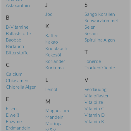
J
S
Astaxanthin
Jod
Sango Korallen
B
Schwarzkümmel
K
B-Vitamine
Selen
Ballaststoffe
Sesam
Kaffee
Baobab
Spirulina Algen
Kakao
Bärlauch
Knoblauch
T
Bitterstoffe
Kokosöl
Koriander
Tonerde
C
Kurkuma
Trockenfrüchte
Calcium
L
V
Chiasamen
Chlorella Algen
Leinöl
Verdauung
Vitalpflaster
E
M
Vitalpilze
Eisen
Vitamin C
Magnesium
Eiweiß
Vitamin D
Mandeln
Enzyme
Vitamin K
Moringa
Erdmandeln
MSM