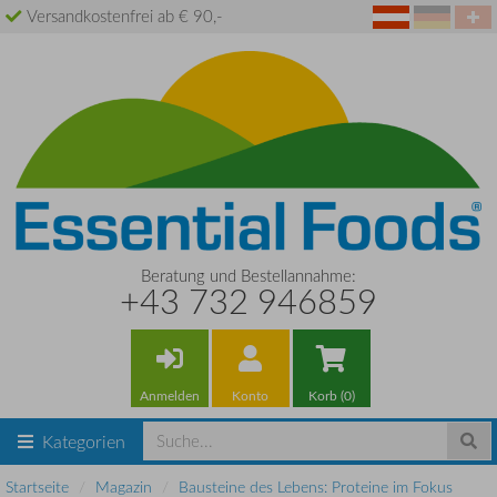
Versandkostenfrei ab € 90,-
Beratung und Bestellannahme:
+43 732 946859
Anmelden
Konto
Korb (0)
Kategorien
Startseite
Magazin
Bausteine des Lebens: Proteine im Fokus