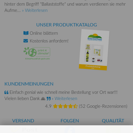
hinter dem Begriff "Ballaststoffe" und warum verdienen sie mehr
Aufme...
» Weiterlesen
UNSER PRODUKTKATALOG
Online
blättern
Kostenlos
anfordern!
KUNDENMEINUNGEN
Einfach genial wie schnell meine Bestellung vor Ort war!!!
Vielen lieben Dank 🙏
» Weiterlesen
4.9
(
52 Google-Rezensionen
)
VERSAND
FOLGEN
QUALITÄT