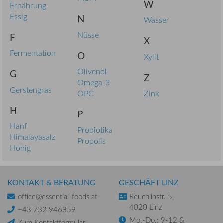
W
Ernährung
Essig
N
Wasser
Nüsse
F
X
Fermentation
O
Xylit
Olivenöl
G
Z
Omega-3
Gerstengras
OPC
Zink
H
P
Hanf
Probiotika
Himalayasalz
Propolis
Honig
KONTAKT & BERATUNG
GESCHÄFT LINZ
office@essential-foods.at
Reuchlinstr. 5,
4020 Linz
+43 732 946859
Mo.-Do.: 9-12 &
Zum Kontaktformular