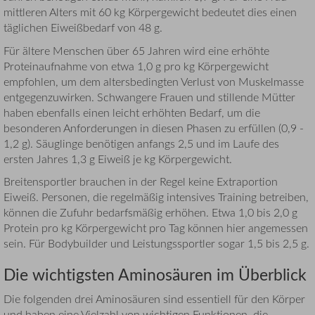
mittleren Alters mit 60 kg Körpergewicht bedeutet dies einen
täglichen Eiweißbedarf von 48 g.
Für ältere Menschen über 65 Jahren wird eine erhöhte
Proteinaufnahme von etwa 1,0 g pro kg Körpergewicht
empfohlen, um dem altersbedingten Verlust von Muskelmasse
entgegenzuwirken. Schwangere Frauen und stillende Mütter
haben ebenfalls einen leicht erhöhten Bedarf, um die
besonderen Anforderungen in diesen Phasen zu erfüllen (0,9 -
1,2 g). Säuglinge benötigen anfangs 2,5 und im Laufe des
ersten Jahres 1,3 g Eiweiß je kg Körpergewicht.
Breitensportler brauchen in der Regel keine Extraportion
Eiweiß. Personen, die regelmäßig intensives Training betreiben,
können die Zufuhr bedarfsmäßig erhöhen. Etwa 1,0 bis 2,0 g
Protein pro kg Körpergewicht pro Tag können hier angemessen
sein. Für Bodybuilder und Leistungssportler sogar 1,5 bis 2,5 g.
Die wichtigsten Aminosäuren im Überblick
Die folgenden drei Aminosäuren sind essentiell für den Körper
und haben eine Vielzahl von wichtigen Funktionen, die