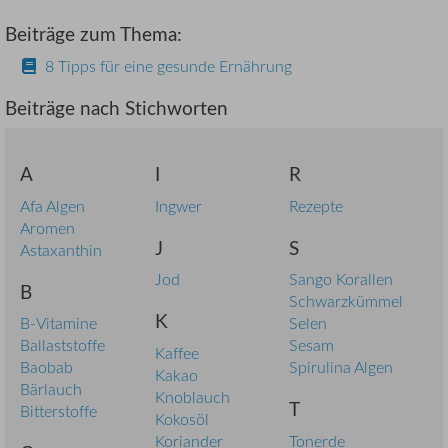
Beiträge zum Thema:
8 Tipps für eine gesunde Ernährung
Beiträge nach Stichworten
A
I
R
Afa Algen
Ingwer
Rezepte
Aromen
J
S
Astaxanthin
Jod
Sango Korallen
B
Schwarzkümmel
K
B-Vitamine
Selen
Ballaststoffe
Sesam
Kaffee
Baobab
Spirulina Algen
Kakao
Bärlauch
Knoblauch
T
Bitterstoffe
Kokosöl
Koriander
Tonerde