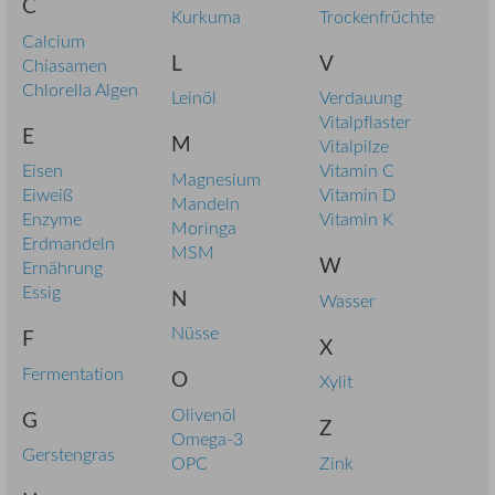
C
Kurkuma
Trockenfrüchte
Calcium
L
V
Chiasamen
Chlorella Algen
Leinöl
Verdauung
Vitalpflaster
E
M
Vitalpilze
Eisen
Vitamin C
Magnesium
Eiweiß
Vitamin D
Mandeln
Enzyme
Vitamin K
Moringa
Erdmandeln
MSM
W
Ernährung
Essig
N
Wasser
Nüsse
F
X
Fermentation
O
Xylit
Olivenöl
G
Z
Omega-3
Gerstengras
OPC
Zink