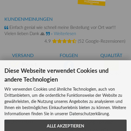
KUNDENMEINUNGEN
Einfach genial wie schnell meine Bestellung vor Ort war!!!
Vielen lieben Dank 🙏
» Weiterlesen
4.9
(
52 Google-Rezensionen
)
VERSAND
FOLGEN
QUALITÄT
Diese Webseite verwendet Cookies und
AT-BIO-401
andere Technologien
Wir verwenden Cookies und ähnliche Technologien, auch von
Drittanbietern, um die ordentliche Funktionsweise der Website zu
INFORMATIONEN
ZAHLUNG
gewährleisten, die Nutzung unseres Angebotes zu analysieren und
Über uns
Ihnen ein bestmögliches Einkaufserlebnis bieten zu können. Weitere
Informationen finden Sie in unserer Datenschutzerklärung.
Versandkosten
Kreditkarte
Lieferzeiten
Rechnung, Vorkasse
ALLE AKZEPTIEREN
Bar (im Geschäft)