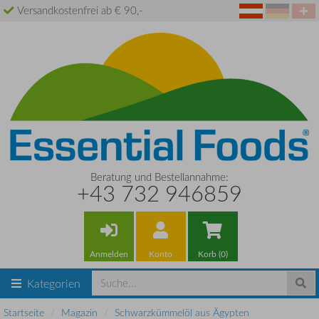
Versandkostenfrei ab € 90,-
Beratung und Bestellannahme:
+43 732 946859
Anmelden
Konto
Korb (0)
Kategorien
Startseite
Magazin
Schwarzkümmelöl aus Ägypten