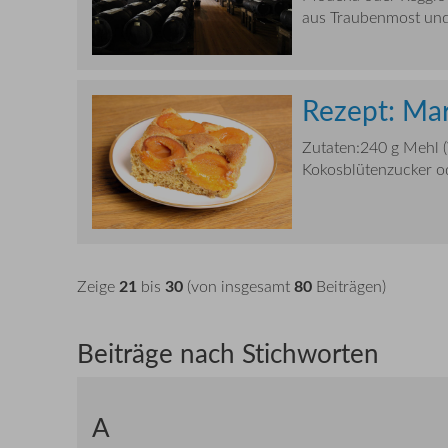
aus Traubenmost und 
Rezept: Mar
Zutaten:240 g Mehl 
Kokosblütenzucker od
21
30
80
Zeige
bis
(von insgesamt
Beiträgen)
Beiträge nach Stichworten
A