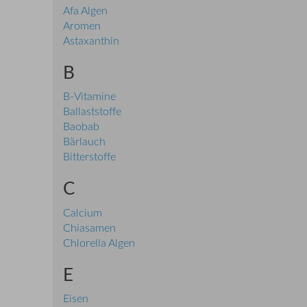
Afa Algen
Aromen
Astaxanthin
B
B-Vitamine
Ballaststoffe
Baobab
Bärlauch
Bitterstoffe
C
Calcium
Chiasamen
Chlorella Algen
E
Eisen