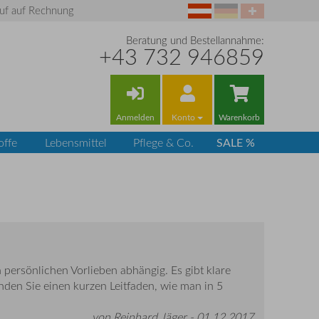
uf auf Rechnung
Beratung und Bestellannahme:
+43 732 946859
Anmelden
Konto
Warenkorb
SALE %
offe
Lebensmittel
Pflege & Co.
 persönlichen Vorlieben abhängig. Es gibt klare
nden Sie einen kurzen Leitfaden, wie man in 5
von Reinhard Jäger -
01.12.2017