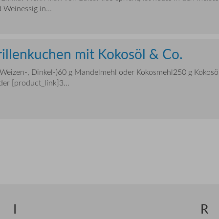
Weinessig in...
illenkuchen mit Kokosöl & Co.
(Weizen-, Dinkel-)60 g Mandelmehl oder Kokosmehl250 g Kokosöl
er [product_link]3...
I
R