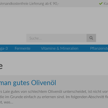
ersandkostenfreie Lieferung ab € 90,-
Ka
ga-3
Fermente
Vitamine & Mineralien
Pflanzenst
e
man gutes Olivenöl
s Laie gutes von schlechtem Olivenöl unterscheidet, ist nicht von
die im Grunde einfach zu erlernen sind. Im folgenden Abschnitt fi
t, was...