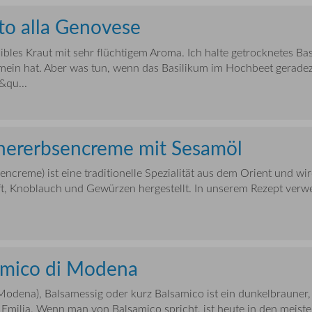
to alla Genovese
sibles Kraut mit sehr flüchtigem Aroma. Ich halte getrocknetes Bas
gemein hat. Aber was tun, wenn das Basilikum im Hochbeet gerade
&qu...
chererbsencreme mit Sesamöl
creme) ist eine traditionelle Spezialität aus dem Orient und wi
ft, Knoblauch und Gewürzen hergestellt. In unserem Rezept verw
amico di Modena
Modena), Balsamessig oder kurz Balsamico ist ein dunkelbrauner, 
milia. Wenn man von Balsamico spricht, ist heute in den meist