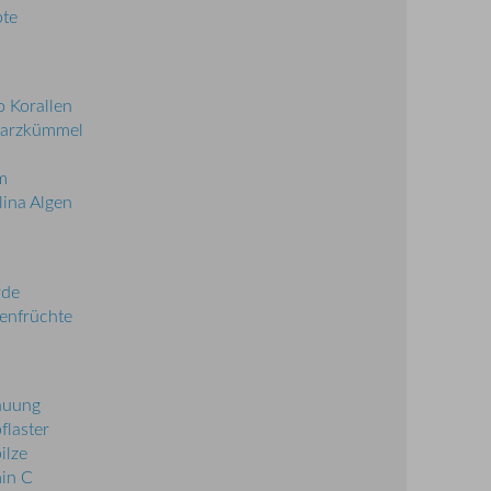
pte
 Korallen
arzkümmel
m
lina Algen
rde
enfrüchte
auung
flaster
ilze
in C