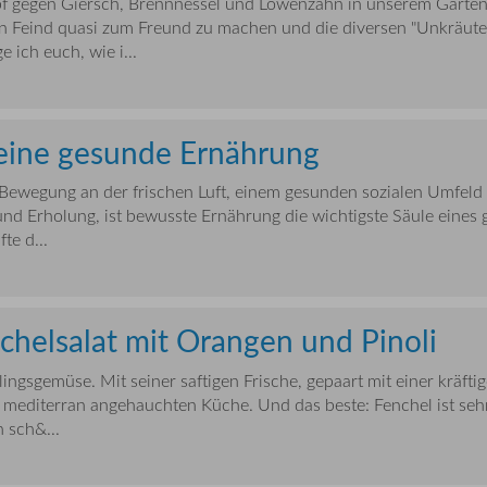
f gegen Giersch, Brennnessel und Löwenzahn in unserem Garten 
n Feind quasi zum Freund zu machen und die diversen "Unkräuter
 ich euch, wie i...
 eine gesunde Ernährung
Bewegung an der frischen Luft, einem gesunden sozialen Umfeld 
d Erholung, ist bewusste Ernährung die wichtigste Säule eines 
te d...
chelsalat mit Orangen und Pinoli
lingsgemüse. Mit seiner saftigen Frische, gepaart mit einer kräftig
mediterran angehauchten Küche. Und das beste: Fenchel ist seh
h sch&...