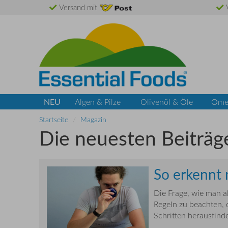
Versand mit
V
NEU
Algen & Pilze
Olivenöl & Öle
Ome
Startseite
Magazin
Die neuesten Beiträg
So erkennt 
Die Frage, wie man al
Regeln zu beachten, 
Schritten herausfinde