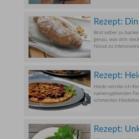
Rezept: Din
Brot selber zu backe
genau, was drin stec
Nüsse zu intensivieren
Rezept: He
Heute verrate ich Ih
namensgebenden Farb
schmecken Heidelbee
Rezept: Un