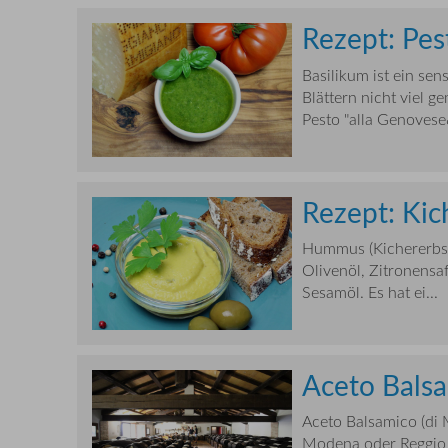
Rezept: Pes
Basilikum ist ein sen
Blättern nicht viel 
Pesto "alla Genovese
Rezept: Ki
Hummus (Kichererbsen
Olivenöl, Zitronensa
Sesamöl. Es hat ei...
Aceto Bals
Aceto Balsamico (di 
Modena oder Reggio E