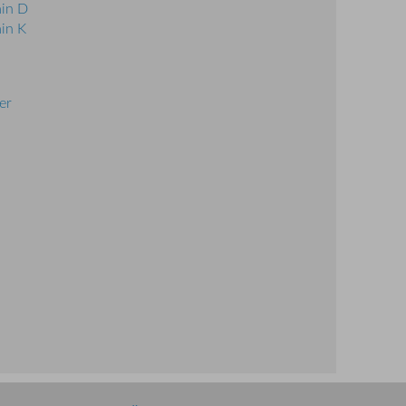
in D
in K
er