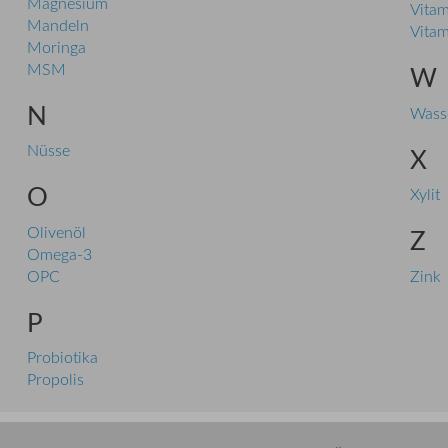
Magnesium
Vitam
Mandeln
Vitam
Moringa
MSM
W
N
Wass
Nüsse
X
O
Xylit
Olivenöl
Z
Omega-3
OPC
Zink
P
Probiotika
Propolis