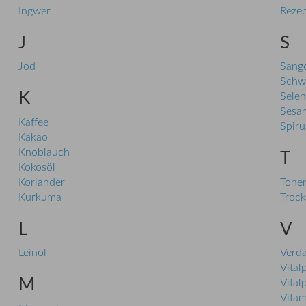
Ingwer
Reze
J
S
Jod
Sango
Schw
K
Selen
Sesa
Kaffee
Spiru
Kakao
Knoblauch
T
Kokosöl
Koriander
Tone
Kurkuma
Trock
L
V
Leinöl
Verd
Vitalp
M
Vitalp
Vitam